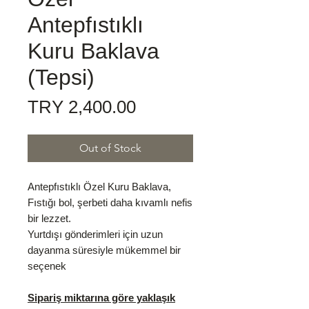
Antepfıstıklı
Kuru Baklava
(Tepsi)
Price
TRY 2,400.00
Out of Stock
Antepfıstıklı Özel Kuru Baklava,
Fıstığı bol, şerbeti daha kıvamlı nefis
bir lezzet.
Yurtdışı gönderimleri için uzun
dayanma süresiyle mükemmel bir
seçenek
Sipariş miktarına göre yaklaşık