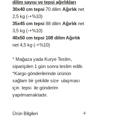
dilim sayısı ve tepsi ağırlıkları
30x40 cm tepsi
70 dilim
Ağırlık
net
2,5 kg (-+%10)
35x45 cm tepsi
88 dilim
Ağırlık
net
3,5 kg (-+%10)
40x50 cm tepsi 108 dilim Ağırlık
net 4,5 kg (-+%10)
* Mağaza yada Kurye Teslim,
siparişden 1 gün sonra teslim edilir.
*Kargo gönderilerinde ürünün
sağlam bir şekilde size ulaşması
için tepsi ile gönderim
yapılmamaktadır.
Ürün Bilgileri
İçindekiler: Un, tuz, su, yumurta,
İptal ve İade Koşulları
yağ, nişasta, şeker,
irmik, antepfıstığı, süt ve limonsuyu.